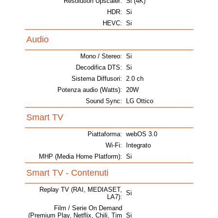
Resolution Upscaler:
Si (4K)
HDR:
Si
HEVC:
Si
Audio
Mono / Stereo:
Si
Decodifica DTS:
Si
Sistema Diffusori:
2.0 ch
Potenza audio (Watts):
20W
Sound Sync:
LG Ottico
Smart TV
Piattaforma:
webOS 3.0
Wi-Fi:
Integrato
MHP (Media Home Platform):
Si
Smart TV - Contenuti
Replay TV (RAI, MEDIASET,
Si
LA7):
Film / Serie On Demand
(Premium Play, Netflix, Chili, Tim
Si