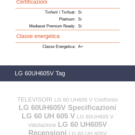
Certificazioni
Tivñon! / Tivñsat:
Si
Platinum:
Si
Mediaset Premium Ready:
Si
Classe energetica
Classe Energetica:
A+
LG 60UH605V Tag
TELEVISORI
LG 60 UH605 V Confronto
LG 60UH605V Specificazioni
LG 60 UH 605 V
LG 60UH605 V
LG 60 UH605V
Valutazione
Recensioni
LG 60 UH 605V