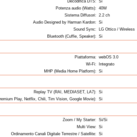
Decodifica DTS:
Si
Potenza audio (Watts):
40W
Sistema Diffusori:
2.2 ch
Audio Designed by Harman Kardon:
Si
Sound Sync:
LG Ottico / Wireless
Bluetooth (Cuffie, Speaker):
Si
Piattaforma:
webOS 3.0
Wi-Fi:
Integrato
MHP (Media Home Platform):
Si
Replay TV (RAI, MEDIASET, LA7):
Si
emium Play, Netflix, Chili, Tim Vision, Google Movie):
Si
Zoom / My Starter:
Si/Si
Multi View:
Si
Ordinamento Canali Digitale Terrestre / Satellite:
Si