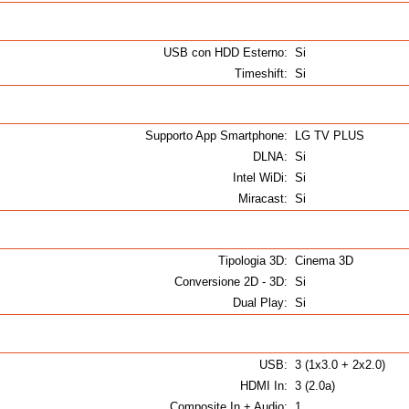
B
USB con HDD Esterno:
Si
Timeshift:
Si
Supporto App Smartphone:
LG TV PLUS
DLNA:
Si
Intel WiDi:
Si
Miracast:
Si
Tipologia 3D:
Cinema 3D
Conversione 2D - 3D:
Si
Dual Play:
Si
USB:
3 (1x3.0 + 2x2.0)
HDMI In:
3 (2.0a)
Composite In + Audio:
1