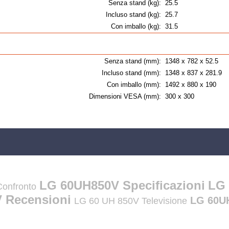
Senza stand (kg):
25.5
Incluso stand (kg):
25.7
Con imballo (kg):
31.5
Senza stand (mm):
1348 x 782 x 52.5
Incluso stand (mm):
1348 x 837 x 281.9
Con imballo (mm):
1492 x 880 x 190
Dimensioni VESA (mm):
300 x 300
LG 60UH850V Specificazioni
LG 
onfronto
 Recensioni
LG 60UH
LG 60 UH 850V Televisione