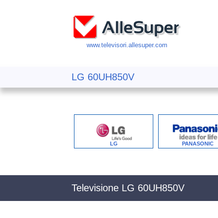
www.televisori.allesuper.com
LG 60UH850V
LG
PANASONIC
Televisione LG 60UH850V