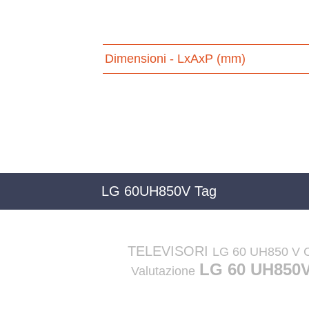
Dimensioni - LxAxP (mm)
LG 60UH850V Tag
TELEVISORI
LG 60 UH850 V C
LG 60 UH850V
Valutazione