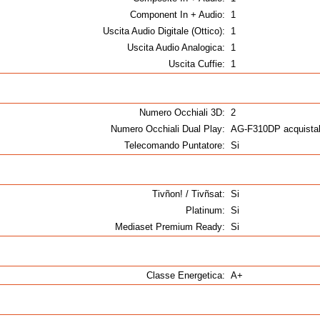
Component In + Audio:
1
Uscita Audio Digitale (Ottico):
1
Uscita Audio Analogica:
1
Uscita Cuffie:
1
Numero Occhiali 3D:
2
Numero Occhiali Dual Play:
AG-F310DP acquistab
Telecomando Puntatore:
Si
Tivñon! / Tivñsat:
Si
Platinum:
Si
Mediaset Premium Ready:
Si
Classe Energetica:
A+