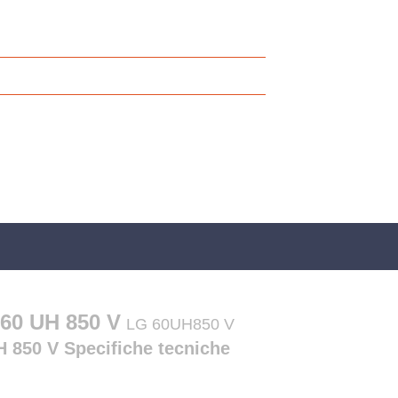
60 UH 850 V
LG 60UH850 V
 850 V Specifiche tecniche