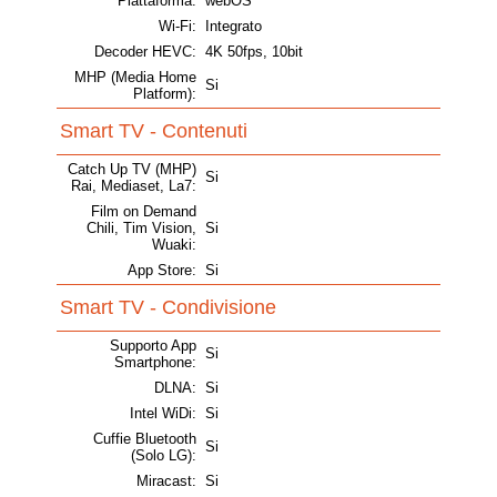
Piattaforma:
webOS
Wi-Fi:
Integrato
Decoder HEVC:
4K 50fps, 10bit
MHP (Media Home
Si
Platform):
Smart TV - Contenuti
Catch Up TV (MHP)
Si
Rai, Mediaset, La7:
Film on Demand
Chili, Tim Vision,
Si
Wuaki:
App Store:
Si
Smart TV - Condivisione
Supporto App
Si
Smartphone:
DLNA:
Si
Intel WiDi:
Si
Cuffie Bluetooth
Si
(Solo LG):
Miracast:
Si