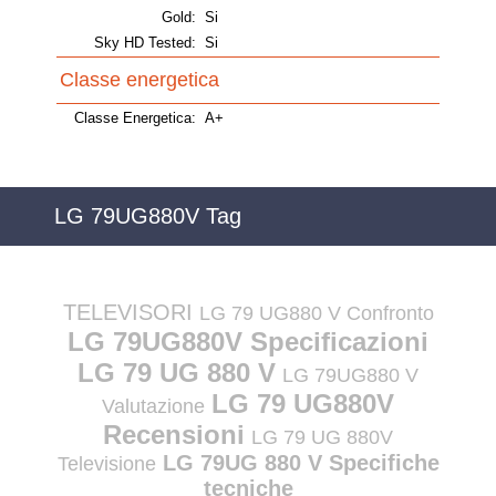
Gold:
Si
Sky HD Tested:
Si
Classe energetica
Classe Energetica:
A+
LG 79UG880V Tag
TELEVISORI
LG 79 UG880 V Confronto
LG 79UG880V Specificazioni
LG 79 UG 880 V
LG 79UG880 V
LG 79 UG880V
Valutazione
Recensioni
LG 79 UG 880V
LG 79UG 880 V Specifiche
Televisione
tecniche