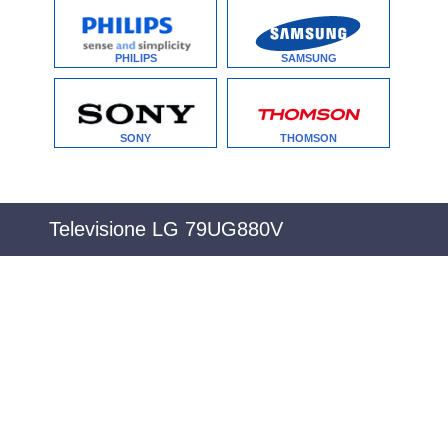
PHILIPS
SAMSUNG
SONY
THOMSON
Televisione LG 79UG880V