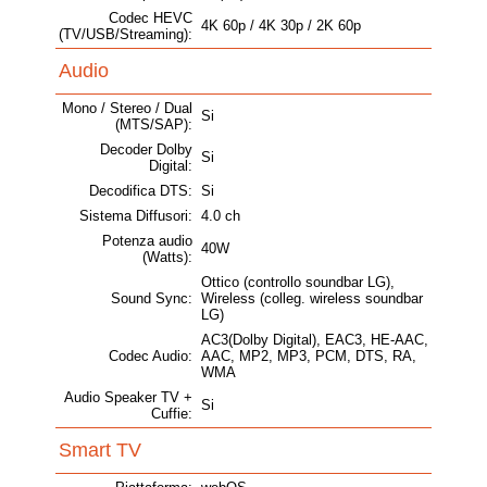
Codec HEVC
4K 60p / 4K 30p / 2K 60p
(TV/USB/Streaming):
Audio
Mono / Stereo / Dual
Si
(MTS/SAP):
Decoder Dolby
Si
Digital:
Decodifica DTS:
Si
Sistema Diffusori:
4.0 ch
Potenza audio
40W
(Watts):
Ottico (controllo soundbar LG),
Sound Sync:
Wireless (colleg. wireless soundbar
LG)
AC3(Dolby Digital), EAC3, HE-AAC,
Codec Audio:
AAC, MP2, MP3, PCM, DTS, RA,
WMA
Audio Speaker TV +
Si
Cuffie:
Smart TV