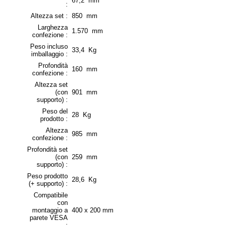
67,2 mm
:
Altezza set :
850 mm
Larghezza
1.570 mm
confezione :
Peso incluso
33,4 Kg
imballaggio :
Profondità
160 mm
confezione :
Altezza set
(con
901 mm
supporto) :
Peso del
28 Kg
prodotto :
Altezza
985 mm
confezione :
Profondità set
(con
259 mm
supporto) :
Peso prodotto
28,6 Kg
(+ supporto) :
Compatibile
con
montaggio a
400 x 200 mm
parete VESA