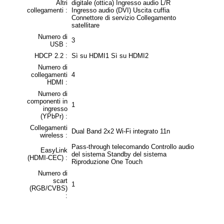
Altri
digitale (ottica) Ingresso audio L/R
collegamenti :
Ingresso audio (DVI) Uscita cuffia
Connettore di servizio Collegamento
satellitare
Numero di
3
USB :
HDCP 2.2 :
Sì su HDMI1 Sì su HDMI2
Numero di
collegamenti
4
HDMI :
Numero di
componenti in
1
ingresso
(YPbPr) :
Collegamenti
Dual Band 2x2 Wi-Fi integrato 11n
wireless :
Pass-through telecomando Controllo audio
EasyLink
del sistema Standby del sistema
(HDMI-CEC) :
Riproduzione One Touch
Numero di
scart
1
(RGB/CVBS)
: