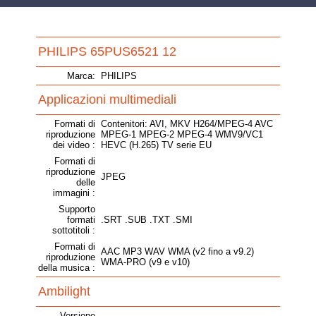
PHILIPS 65PUS6521 12
Marca:
PHILIPS
Applicazioni multimediali
Formati di
Contenitori: AVI, MKV H264/MPEG-4 AVC
riproduzione
MPEG-1 MPEG-2 MPEG-4 WMV9/VC1
dei video :
HEVC (H.265) TV serie EU
Formati di
riproduzione
JPEG
delle
immagini :
Supporto
formati
.SRT .SUB .TXT .SMI
sottotitoli :
Formati di
AAC MP3 WAV WMA (v2 fino a v9.2)
riproduzione
WMA-PRO (v9 e v10)
della musica :
Ambilight
Versione