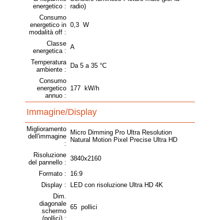
energetico :
radio)
Consumo
energetico in
0,3 W
modalità off :
Classe
A
energetica :
Temperatura
Da 5 a 35 °C
ambiente :
Consumo
energetico
177 kW/h
annuo :
Immagine/Display
Miglioramento
Micro Dimming Pro Ultra Resolution
dell'immagine
Natural Motion Pixel Precise Ultra HD
:
Risoluzione
3840x2160
del pannello :
Formato :
16:9
Display :
LED con risoluzione Ultra HD 4K
Dim.
diagonale
65 pollici
schermo
(pollici) :