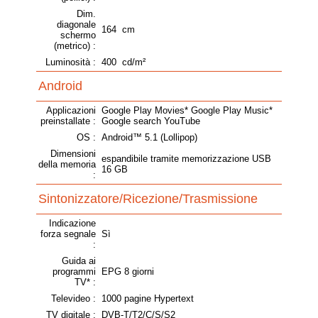
Dim.
diagonale
164 cm
schermo
(metrico) :
Luminosità :
400 cd/m²
Android
Applicazioni
Google Play Movies* Google Play Music*
preinstallate :
Google search YouTube
OS :
Android™ 5.1 (Lollipop)
Dimensioni
espandibile tramite memorizzazione USB
della memoria
16 GB
:
Sintonizzatore/Ricezione/Trasmissione
Indicazione
forza segnale
Sì
:
Guida ai
programmi
EPG 8 giorni
TV* :
Televideo :
1000 pagine Hypertext
TV digitale :
DVB-T/T2/C/S/S2