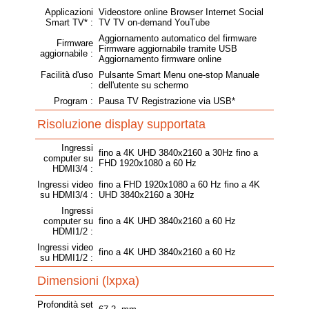
Applicazioni
Videostore online Browser Internet Social
Smart TV* :
TV TV on-demand YouTube
Aggiornamento automatico del firmware
Firmware
Firmware aggiornabile tramite USB
aggiornabile :
Aggiornamento firmware online
Facilità d'uso
Pulsante Smart Menu one-stop Manuale
:
dell'utente su schermo
Program :
Pausa TV Registrazione via USB*
Risoluzione display supportata
Ingressi
fino a 4K UHD 3840x2160 a 30Hz fino a
computer su
FHD 1920x1080 a 60 Hz
HDMI3/4 :
Ingressi video
fino a FHD 1920x1080 a 60 Hz fino a 4K
su HDMI3/4 :
UHD 3840x2160 a 30Hz
Ingressi
computer su
fino a 4K UHD 3840x2160 a 60 Hz
HDMI1/2 :
Ingressi video
fino a 4K UHD 3840x2160 a 60 Hz
su HDMI1/2 :
Dimensioni (lxpxa)
Profondità set