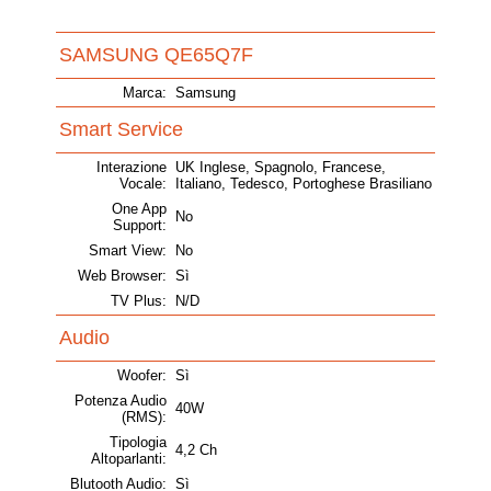
SAMSUNG QE65Q7F
Marca:
Samsung
Smart Service
Interazione
UK Inglese, Spagnolo, Francese,
Vocale:
Italiano, Tedesco, Portoghese Brasiliano
One App
No
Support:
Smart View:
No
Web Browser:
Sì
TV Plus:
N/D
Audio
Woofer:
Sì
Potenza Audio
40W
(RMS):
Tipologia
4,2 Ch
Altoparlanti:
Blutooth Audio:
Sì