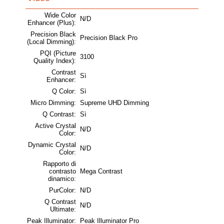
Wide Color
N/D
Enhancer (Plus):
Precision Black
Precision Black Pro
(Local Dimming):
PQI (Picture
3100
Quality Index):
Contrast
Sì
Enhancer:
Q Color:
Sì
Micro Dimming:
Supreme UHD Dimming
Q Contrast:
Sì
Active Crystal
N/D
Color:
Dynamic Crystal
N/D
Color:
Rapporto di
contrasto
Mega Contrast
dinamico:
PurColor:
N/D
Q Contrast
N/D
Ultimate:
Peak Illuminator:
Peak Illuminator Pro