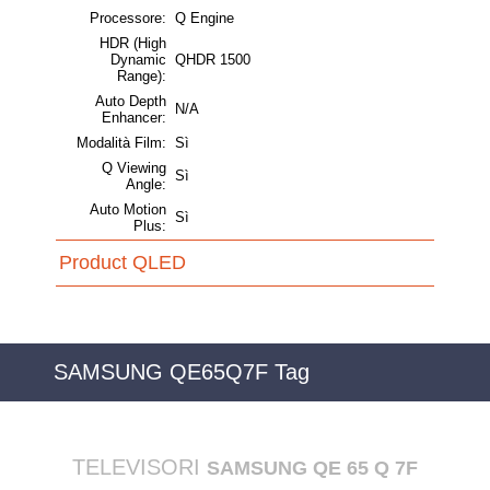
Processore:
Q Engine
HDR (High
Dynamic
QHDR 1500
Range):
Auto Depth
N/A
Enhancer:
Modalità Film:
Sì
Q Viewing
Sì
Angle:
Auto Motion
Sì
Plus:
Product QLED
SAMSUNG QE65Q7F Tag
TELEVISORI
SAMSUNG QE 65 Q 7F