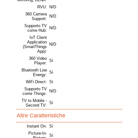
RVU:
N/D
360 Camera
N/D
Support:
Supporto TV
N/D
come Hub:
IoT Client
Application
N/D
(SmartThings
App):
360 Video
Sì
Player:
Bluetooth Low
Sì
Energy:
WiFi Direct:
Sì
Supporto TV
N/D
come Things:
TV to Mobile -
Sì
Second TV:
Altre Caratteristiche
Instant On:
Sì
Picture-In-
Sì
Picture: