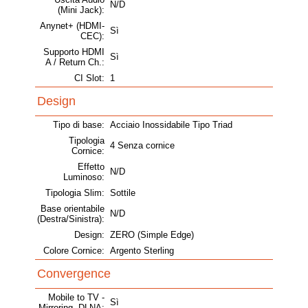
N/D
(Mini Jack):
Anynet+ (HDMI-
Sì
CEC):
Supporto HDMI
Sì
A / Return Ch.:
CI Slot:
1
Design
Tipo di base:
Acciaio Inossidabile Tipo Triad
Tipologia
4 Senza cornice
Cornice:
Effetto
N/D
Luminoso:
Tipologia Slim:
Sottile
Base orientabile
N/D
(Destra/Sinistra):
Design:
ZERO (Simple Edge)
Colore Cornice:
Argento Sterling
Convergence
Mobile to TV -
Sì
Mirroring, DLNA: