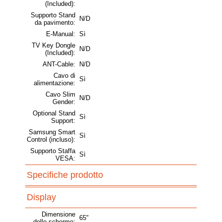
(Included):
Supporto Stand
N/D
da pavimento:
E-Manual:
Sì
TV Key Dongle
N/D
(Included):
ANT-Cable:
N/D
Cavo di
Sì
alimentazione:
Cavo Slim
N/D
Gender:
Optional Stand
Sì
Support:
Samsung Smart
Sì
Control (incluso):
Supporto Staffa
Sì
VESA:
Specifiche prodotto
Display
Dimensione
65"
dello schermo: