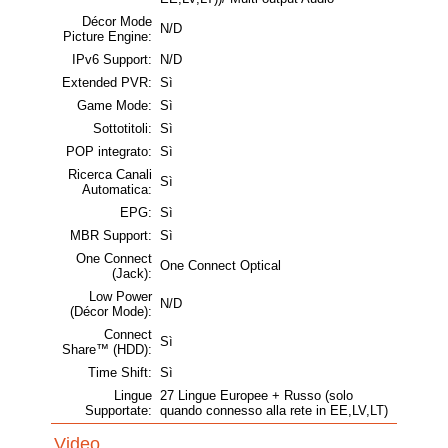
Décor Mode
N/D
Picture Engine:
IPv6 Support:
N/D
Extended PVR:
Sì
Game Mode:
Sì
Sottotitoli:
Sì
POP integrato:
Sì
Ricerca Canali
Sì
Automatica:
EPG:
Sì
MBR Support:
Sì
One Connect
One Connect Optical
(Jack):
Low Power
N/D
(Décor Mode):
Connect
Sì
Share™ (HDD):
Time Shift:
Sì
Lingue
27 Lingue Europee + Russo (solo
Supportate:
quando connesso alla rete in EE,LV,LT)
Video