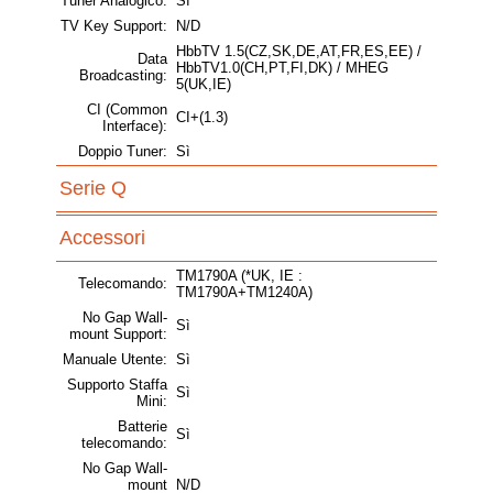
Tuner Analogico:
Sì
TV Key Support:
N/D
HbbTV 1.5(CZ,SK,DE,AT,FR,ES,EE) /
Data
HbbTV1.0(CH,PT,FI,DK) / MHEG
Broadcasting:
5(UK,IE)
CI (Common
CI+(1.3)
Interface):
Doppio Tuner:
Sì
Serie Q
Accessori
TM1790A (*UK, IE :
Telecomando:
TM1790A+TM1240A)
No Gap Wall-
Sì
mount Support:
Manuale Utente:
Sì
Supporto Staffa
Sì
Mini:
Batterie
Sì
telecomando:
No Gap Wall-
mount
N/D