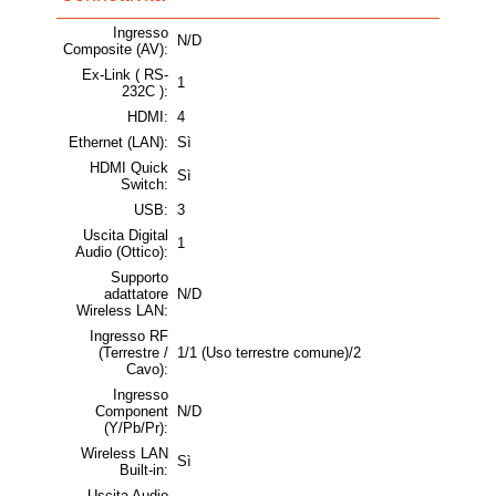
Ingresso
N/D
Composite (AV):
Ex-Link ( RS-
1
232C ):
HDMI:
4
Ethernet (LAN):
Sì
HDMI Quick
Sì
Switch:
USB:
3
Uscita Digital
1
Audio (Ottico):
Supporto
adattatore
N/D
Wireless LAN:
Ingresso RF
(Terrestre /
1/1 (Uso terrestre comune)/2
Cavo):
Ingresso
Component
N/D
(Y/Pb/Pr):
Wireless LAN
Sì
Built-in:
Uscita Audio