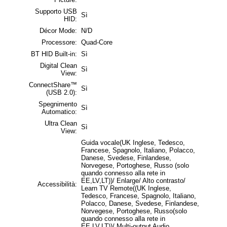
Supporto USB
Sì
HID:
Décor Mode:
N/D
Processore:
Quad-Core
BT HID Built-in:
Sì
Digital Clean
Sì
View:
ConnectShare™
Sì
(USB 2.0):
Spegnimento
Sì
Automatico:
Ultra Clean
Sì
View:
Guida vocale(UK Inglese, Tedesco,
Francese, Spagnolo, Italiano, Polacco,
Danese, Svedese, Finlandese,
Norvegese, Portoghese, Russo (solo
quando connesso alla rete in
EE,LV,LT))/ Enlarge/ Alto contrasto/
Accessibilità:
Learn TV Remote((UK Inglese,
Tedesco, Francese, Spagnolo, Italiano,
Polacco, Danese, Svedese, Finlandese,
Norvegese, Portoghese, Russo(solo
quando connesso alla rete in
EE,LV,LT))/ Multi-output Audio