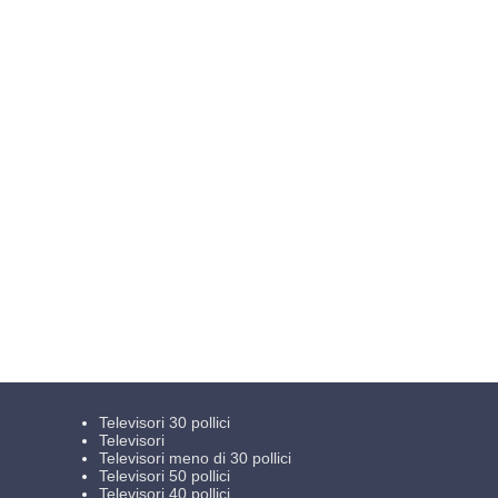
Televisori 30 pollici
Televisori
Televisori meno di 30 pollici
Televisori 50 pollici
Televisori 40 pollici