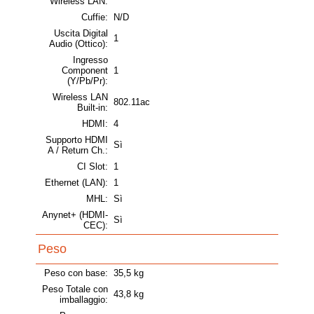
Wireless LAN:
Cuffie:
N/D
Uscita Digital
1
Audio (Ottico):
Ingresso
Component
1
(Y/Pb/Pr):
Wireless LAN
802.11ac
Built-in:
HDMI:
4
Supporto HDMI
Sì
A / Return Ch.:
CI Slot:
1
Ethernet (LAN):
1
MHL:
Sì
Anynet+ (HDMI-
Sì
CEC):
Peso
Peso con base:
35,5 kg
Peso Totale con
43,8 kg
imballaggio: