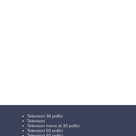
Televisori 30 pollici
Televisori
Televisori meno di 30 pollici
Televisori 50 pollici
Televisori 40 pollici