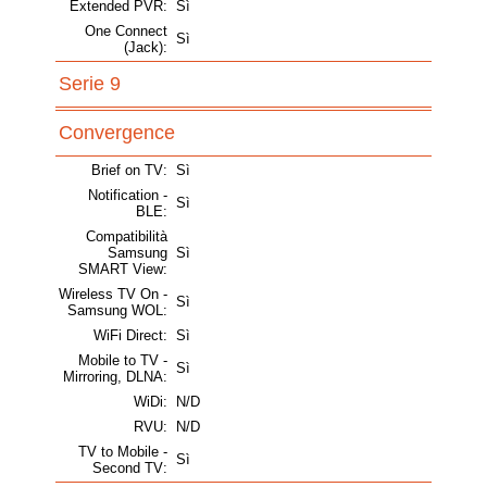
Extended PVR:
Sì
One Connect
Sì
(Jack):
Serie 9
Convergence
Brief on TV:
Sì
Notification -
Sì
BLE:
Compatibilità
Samsung
Sì
SMART View:
Wireless TV On -
Sì
Samsung WOL:
WiFi Direct:
Sì
Mobile to TV -
Sì
Mirroring, DLNA:
WiDi:
N/D
RVU:
N/D
TV to Mobile -
Sì
Second TV: