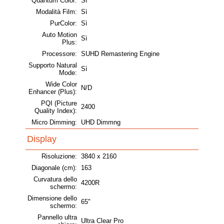
Quantum Color:
Sì
Modalità Film:
Sì
PurColor:
Sì
Auto Motion
Sì
Plus:
Processore:
SUHD Remastering Engine
Supporto Natural
Sì
Mode:
Wide Color
N/D
Enhancer (Plus):
PQI (Picture
2400
Quality Index):
Micro Dimming:
UHD Dimmng
Display
Risoluzione:
3840 x 2160
Diagonale (cm):
163
Curvatura dello
4200R
schermo:
Dimensione dello
65"
schermo:
Pannello ultra
Ultra Clear Pro