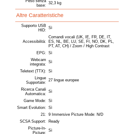
Peso senza
32,3 kg
base:
Altre Caratteristiche
Supporto USB
Sì
HID:
Comandi vocali (UK, IE, FR, DE, IT,
Accessibilità:
ES, NL, BE, LU, SE, FI, NO, DK, PL,
PT, AT, CH) / Zoom / High Contrast
EPG:
Sì
Webcam
Sì
integrata:
Teletext (TTX):
Sì
Lingue
27 lingue europee
Supportate:
Ricerca Canali
Sì
Automatica:
Game Mode:
Sì
Smart Evolution:
Sì
21:
9 Immersive Picture Mode: N/D
SCSA Support:
Ready
Picture-In-
Sì
Picture: