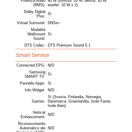
Potenza Audio
60 W (sinistra: 20 W, destra: 20 W,
(RMS):
woofer: 10 W x 2)
Dolby Digital
Sì
Plus:
Virtual Surround:
DNSe+
Modalità
Wallmount
Sì
Sound:
DTS Codec:
DTS Premium Sound 5.1
Smart Service
Connected EPG:
N/D
Samsung
Sì
SMART TV:
Pannello Apps:
Sì
Info Widget:
N/D
Sì (Svezia, Finlandia, Norvegia,
Games:
Danimarca, Groenlandia, Isole Faroe,
Isole Alan)
Vertical
N/D
Enhancement:
Riconoscimento
Automatico dei
N/D