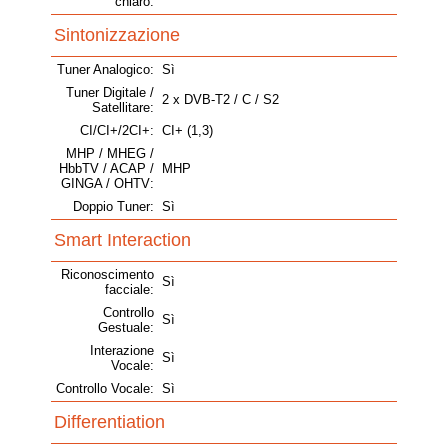
chiaro:
Sintonizzazione
Tuner Analogico:
Sì
Tuner Digitale /
2 x DVB-T2 / C / S2
Satellitare:
CI/CI+/2CI+:
CI+ (1,3)
MHP / MHEG /
HbbTV / ACAP /
MHP
GINGA / OHTV:
Doppio Tuner:
Sì
Smart Interaction
Riconoscimento
Sì
facciale:
Controllo
Sì
Gestuale:
Interazione
Sì
Vocale:
Controllo Vocale:
Sì
Differentiation