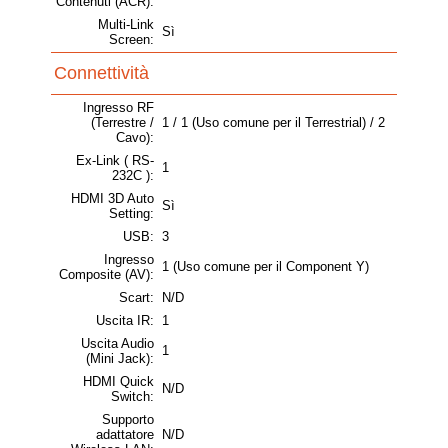
Contenuti (ACR):
Multi-Link
Sì
Screen:
Connettività
Ingresso RF
(Terrestre /
1 / 1 (Uso comune per il Terrestrial) / 2
Cavo):
Ex-Link ( RS-
1
232C ):
HDMI 3D Auto
Sì
Setting:
USB:
3
Ingresso
1 (Uso comune per il Component Y)
Composite (AV):
Scart:
N/D
Uscita IR:
1
Uscita Audio
1
(Mini Jack):
HDMI Quick
N/D
Switch:
Supporto
adattatore
N/D