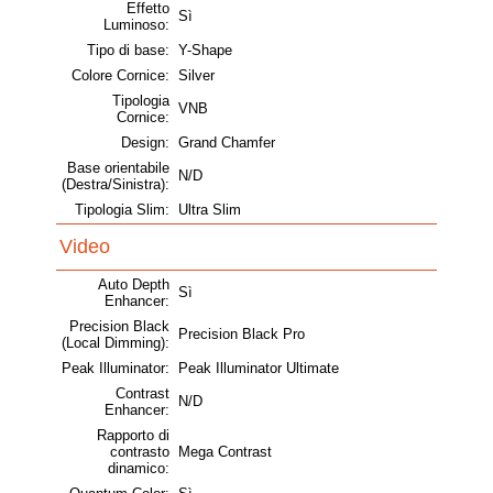
Effetto
Sì
Luminoso:
Tipo di base:
Y-Shape
Colore Cornice:
Silver
Tipologia
VNB
Cornice:
Design:
Grand Chamfer
Base orientabile
N/D
(Destra/Sinistra):
Tipologia Slim:
Ultra Slim
Video
Auto Depth
Sì
Enhancer:
Precision Black
Precision Black Pro
(Local Dimming):
Peak Illuminator:
Peak Illuminator Ultimate
Contrast
N/D
Enhancer:
Rapporto di
contrasto
Mega Contrast
dinamico: