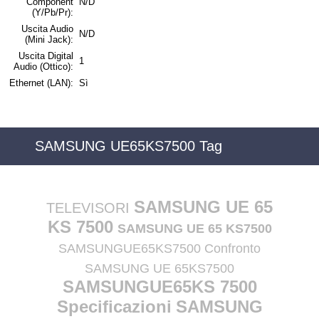
Component
N/D
(Y/Pb/Pr):
Uscita Audio
N/D
(Mini Jack):
Uscita Digital
1
Audio (Ottico):
Ethernet (LAN):
Sì
SAMSUNG UE65KS7500 Tag
SAMSUNG UE 65
TELEVISORI
KS 7500
SAMSUNG UE 65 KS7500
SAMSUNGUE65KS7500 Confronto
SAMSUNG UE 65KS7500
SAMSUNGUE65KS 7500
Specificazioni
SAMSUNG