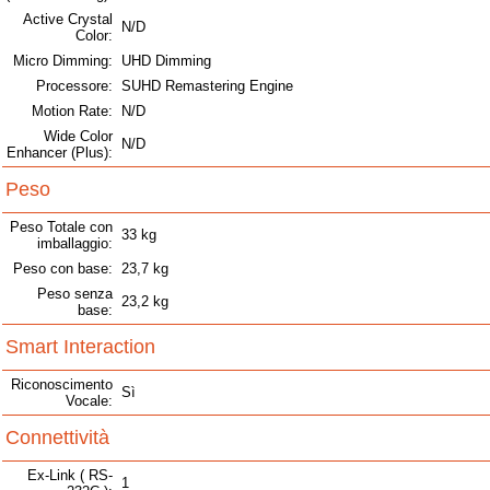
Active Crystal
N/D
Color:
Micro Dimming:
UHD Dimming
Processore:
SUHD Remastering Engine
Motion Rate:
N/D
Wide Color
N/D
Enhancer (Plus):
Peso
Peso Totale con
33 kg
imballaggio:
Peso con base:
23,7 kg
Peso senza
23,2 kg
base:
Smart Interaction
Riconoscimento
Sì
Vocale:
Connettività
Ex-Link ( RS-
1