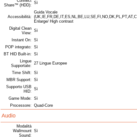
Connect
Sì
Share™ (HDD):
Guida Vocale
Accessibilità:
(UK,IE,FR,DE,IT,ES,NL,BE,LU,SE,FI,NO,DK,PL,PT,AT,C
Enlarge/ High contrast
Digital Clean
Sì
View:
Instant On:
Sì
POP integrato:
Sì
BT HID Built-in:
Sì
Lingue
27 Lingue Europee
Supportate:
Time Shift:
Sì
MBR Support:
Sì
Supporto USB
Sì
HID:
Game Mode:
Sì
Processore:
Quad-Core
Audio
Modalità
Wallmount
Sì
Sound: