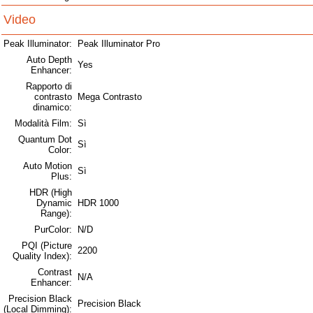
Video
Peak Illuminator:
Peak Illuminator Pro
Auto Depth
Yes
Enhancer:
Rapporto di
contrasto
Mega Contrasto
dinamico:
Modalità Film:
Sì
Quantum Dot
Sì
Color:
Auto Motion
Sì
Plus:
HDR (High
Dynamic
HDR 1000
Range):
PurColor:
N/D
PQI (Picture
2200
Quality Index):
Contrast
N/A
Enhancer:
Precision Black
Precision Black
(Local Dimming):