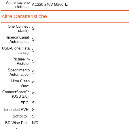
Alimentazione
AC220-240V 50/60Hz
elettrica:
Altre Caratteristiche
One Connect
Sì
(Jack):
Ricerca Canali
Sì
Automatica:
USB-Clone (lista
Sì
canali):
Picture-In-
Sì
Picture:
Spegnimento
Sì
Automatico:
Ultra Clean
Sì
View:
ConnectShare™
Sì
(USB 2.0):
EPG:
Sì
Extended PVR:
Sì
Sottotitoli:
Sì
BD Wise Plus:
N/D