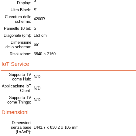
Sì
Display:
Ultra Black:
Sì
Curvatura dello
4200R
schermo:
Pannello 10 bit:
Sì
Diagonale (cm):
163 cm
Dimensione
65"
dello schermo:
Risoluzione:
3840 × 2160
IoT Service
Supporto TV
N/D
come Hub:
Applicazione IoT
N/D
Client:
Supporto TV
N/D
come Things:
Dimensioni
Dimensioni
senza base
1441.7 x 830.2 x 105 mm
(LxAxP):