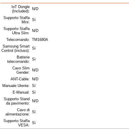
IoT Dongle
N/D
(Included):
Supporto Staffa
Sì
Mini:
Supporto Staffa
N/D
Ultra Slim:
Telecomando:
TM1680A
Samsung Smart
Sì
Control (incluso):
Batterie
Sì
telecomando:
Cavo Slim
N/D
Gender:
ANT-Cable:
N/D
Manuale Utente:
Sì
E-Manual:
Sì
Supporto Stand
N/D
da pavimento:
Cavo di
Sì
alimentazione:
Supporto Staffa
Sì
VESA: