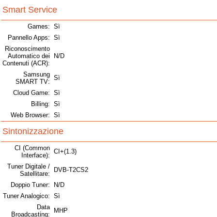
Smart Service
Games:
Sì
Pannello Apps:
Sì
Riconoscimento
Automatico dei
N/D
Contenuti (ACR):
Samsung
Sì
SMART TV:
Cloud Game:
Sì
Billing:
Sì
Web Browser:
Sì
Sintonizzazione
CI (Common
CI+(1.3)
Interface):
Tuner Digitale /
DVB-T2CS2
Satellitare:
Doppio Tuner:
N/D
Tuner Analogico:
Sì
Data
MHP
Broadcasting: