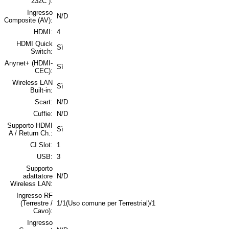
232C ):
Ingresso
N/D
Composite (AV):
HDMI:
4
HDMI Quick
Sì
Switch:
Anynet+ (HDMI-
Sì
CEC):
Wireless LAN
Sì
Built-in:
Scart:
N/D
Cuffie:
N/D
Supporto HDMI
Sì
A / Return Ch.:
CI Slot:
1
USB:
3
Supporto
adattatore
N/D
Wireless LAN:
Ingresso RF
(Terrestre /
1/1(Uso comune per Terrestrial)/1
Cavo):
Ingresso