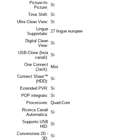
Picture-In-
Sì
Picture:
Time Shift:
Sì
Ultra Clean View:
Sì
Lingue
27 lingue europee
Supportate:
Digital Clean
Sì
View:
USB-Clone (lista
Sì
canali):
One Connect
Mini
(Jack):
Connect Share™
Sì
(HDD):
Extended PVR:
Sì
POP integrato:
Sì
Processore:
Quad-Core
Ricerca Canali
Sì
Automatica:
Supporto USB
Sì
HID:
Conversione 2D -
Sì
3D: