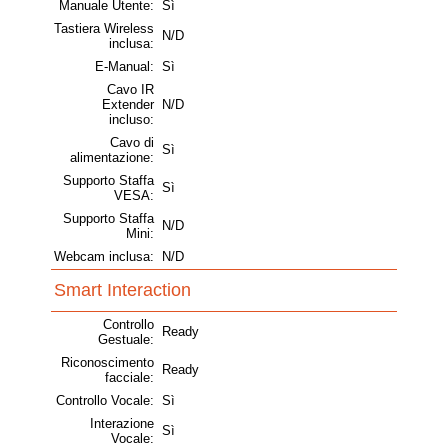
Manuale Utente:
Sì
Tastiera Wireless
N/D
inclusa:
E-Manual:
Sì
Cavo IR
Extender
N/D
incluso:
Cavo di
Sì
alimentazione:
Supporto Staffa
Sì
VESA:
Supporto Staffa
N/D
Mini:
Webcam inclusa:
N/D
Smart Interaction
Controllo
Ready
Gestuale:
Riconoscimento
Ready
facciale:
Controllo Vocale:
Sì
Interazione
Sì
Vocale: