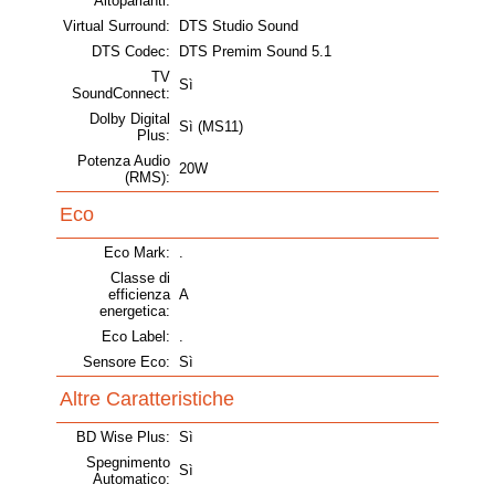
Altoparlanti:
Virtual Surround:
DTS Studio Sound
DTS Codec:
DTS Premim Sound 5.1
TV
Sì
SoundConnect:
Dolby Digital
Sì (MS11)
Plus:
Potenza Audio
20W
(RMS):
Eco
Eco Mark:
.
Classe di
efficienza
A
energetica:
Eco Label:
.
Sensore Eco:
Sì
Altre Caratteristiche
BD Wise Plus:
Sì
Spegnimento
Sì
Automatico: