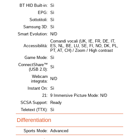
BT HID Built-in:
Sì
EPG:
Sì
Sottotitoli:
Sì
Samsung 3D:
Sì
Smart Evolution:
N/D
Comandi vocali (UK, IE, FR, DE, IT,
Accessibilità:
ES, NL, BE, LU, SE, FI, NO, DK, PL,
PT, AT, CH) / Zoom / High contrast
Game Mode:
Sì
ConnectShare™
Sì
(USB 2.0):
Webcam
N/D
integrata:
Instant On:
Sì
21:
9 Immersive Picture Mode: N/D
SCSA Support:
Ready
Teletext (TTX):
Sì
Differentiation
Sports Mode:
Advanced