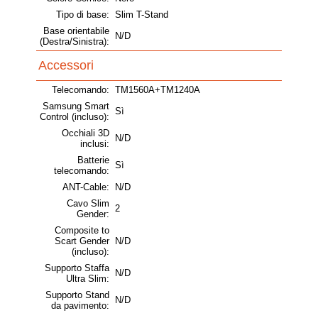
Tipo di base:
Slim T-Stand
Base orientabile
N/D
(Destra/Sinistra):
Accessori
Telecomando:
TM1560A+TM1240A
Samsung Smart
Sì
Control (incluso):
Occhiali 3D
N/D
inclusi:
Batterie
Sì
telecomando:
ANT-Cable:
N/D
Cavo Slim
2
Gender:
Composite to
Scart Gender
N/D
(incluso):
Supporto Staffa
N/D
Ultra Slim:
Supporto Stand
N/D
da pavimento: