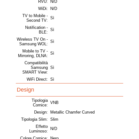
RVU:
N/D
WiDi:
N/D
TV to Mobile -
Sì
Second TV:
Notification -
Sì
BLE:
Wireless TV On -
Sì
Samsung WOL:
Mobile to TV -
Sì
Mirroring, DLNA:
Compatibilità
Samsung
Sì
SMART View:
WiFi Direct:
Sì
Design
Tipologia
VNB
Cornice:
Design:
Metallic Chamfer Curved
Tipologia Slim:
Slim
Effetto
N/D
Luminoso:
Colore Cornice:
Nero