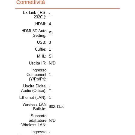
Connettività
Ex-Link ( RS-
1
232C ):
HDMI:
4
HDMI 3D Auto
Sì
Setting:
USB:
3
Cuffie:
1
MHL:
Sì
Uscita IR:
N/D
Ingresso
Component
1
(Y/Pb/Pr):
Uscita Digital
1
Audio (Ottico):
Ethernet (LAN):
1
Wireless LAN
802.11ac
Built-in:
Supporto
adattatore
N/D
Wireless LAN:
Ingresso
1