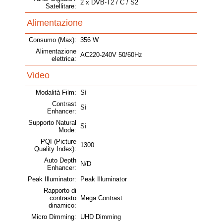
2 x DVB-T2 / C / S2
Satellitare:
Alimentazione
Consumo (Max):
356 W
Alimentazione
AC220-240V 50/60Hz
elettrica:
Video
Modalità Film:
Sì
Contrast
Sì
Enhancer:
Supporto Natural
Sì
Mode:
PQI (Picture
1300
Quality Index):
Auto Depth
N/D
Enhancer:
Peak Illuminator:
Peak Illuminator
Rapporto di
contrasto
Mega Contrast
dinamico:
Micro Dimming:
UHD Dimming