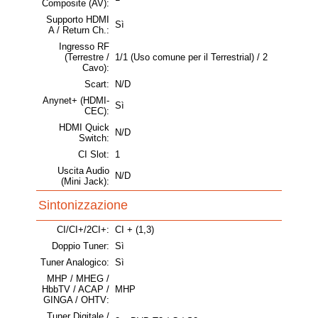
Composite (AV):
Supporto HDMI
Sì
A / Return Ch.:
Ingresso RF
(Terrestre /
1/1 (Uso comune per il Terrestrial) / 2
Cavo):
Scart:
N/D
Anynet+ (HDMI-
Sì
CEC):
HDMI Quick
N/D
Switch:
CI Slot:
1
Uscita Audio
N/D
(Mini Jack):
Sintonizzazione
CI/CI+/2CI+:
CI + (1,3)
Doppio Tuner:
Sì
Tuner Analogico:
Sì
MHP / MHEG /
HbbTV / ACAP /
MHP
GINGA / OHTV:
Tuner Digitale /