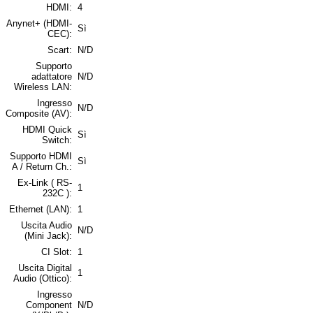
HDMI:
4
Anynet+ (HDMI-
Sì
CEC):
Scart:
N/D
Supporto
adattatore
N/D
Wireless LAN:
Ingresso
N/D
Composite (AV):
HDMI Quick
Sì
Switch:
Supporto HDMI
Sì
A / Return Ch.:
Ex-Link ( RS-
1
232C ):
Ethernet (LAN):
1
Uscita Audio
N/D
(Mini Jack):
CI Slot:
1
Uscita Digital
1
Audio (Ottico):
Ingresso
Component
N/D