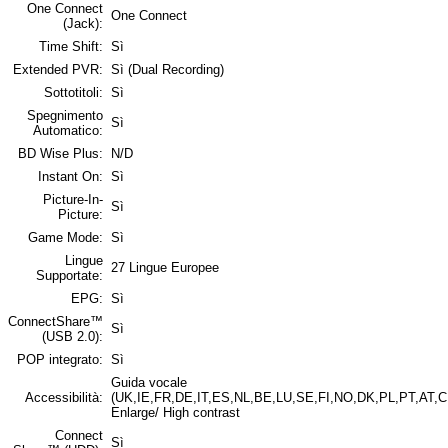
One Connect
One Connect
(Jack):
Time Shift:
Sì
Extended PVR:
Sì (Dual Recording)
Sottotitoli:
Sì
Spegnimento
Sì
Automatico:
BD Wise Plus:
N/D
Instant On:
Sì
Picture-In-
Sì
Picture:
Game Mode:
Sì
Lingue
27 Lingue Europee
Supportate:
EPG:
Sì
ConnectShare™
Sì
(USB 2.0):
POP integrato:
Sì
Guida vocale
Accessibilità:
(UK,IE,FR,DE,IT,ES,NL,BE,LU,SE,FI,NO,DK,PL,PT,AT,C
Enlarge/ High contrast
Connect
Sì