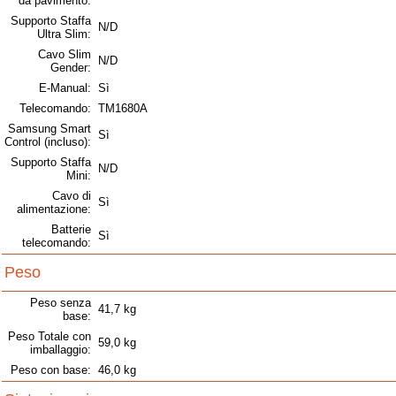
da pavimento:
Supporto Staffa
N/D
Ultra Slim:
Cavo Slim
N/D
Gender:
E-Manual:
Sì
Telecomando:
TM1680A
Samsung Smart
Sì
Control (incluso):
Supporto Staffa
N/D
Mini:
Cavo di
Sì
alimentazione:
Batterie
Sì
telecomando:
Peso
Peso senza
41,7 kg
base:
Peso Totale con
59,0 kg
imballaggio:
Peso con base:
46,0 kg