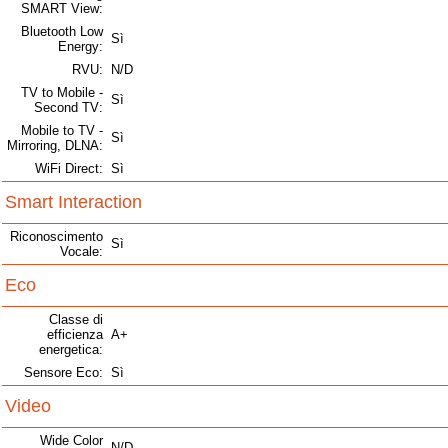
SMART View:
Bluetooth Low
Sì
Energy:
RVU:
N/D
TV to Mobile -
Sì
Second TV:
Mobile to TV -
Sì
Mirroring, DLNA:
WiFi Direct:
Sì
Smart Interaction
Riconoscimento
Sì
Vocale:
Eco
Classe di
efficienza
A+
energetica:
Sensore Eco:
Sì
Video
Wide Color
N/D