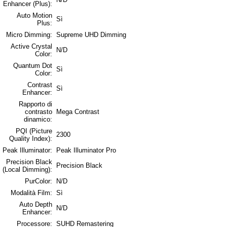
Enhancer (Plus):
Auto Motion
Sì
Plus:
Micro Dimming:
Supreme UHD Dimming
Active Crystal
N/D
Color:
Quantum Dot
Sì
Color:
Contrast
Sì
Enhancer:
Rapporto di
contrasto
Mega Contrast
dinamico:
PQI (Picture
2300
Quality Index):
Peak Illuminator:
Peak Illuminator Pro
Precision Black
Precision Black
(Local Dimming):
PurColor:
N/D
Modalità Film:
Sì
Auto Depth
N/D
Enhancer:
Processore:
SUHD Remastering