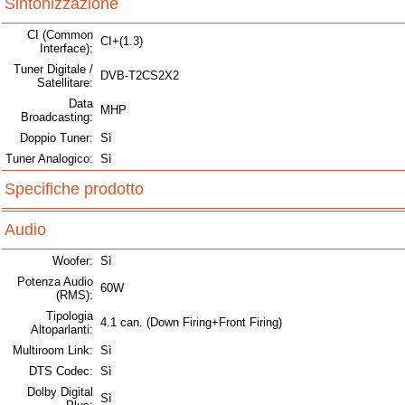
Sintonizzazione
CI (Common
CI+(1.3)
Interface):
Tuner Digitale /
DVB-T2CS2X2
Satellitare:
Data
MHP
Broadcasting:
Doppio Tuner:
Sì
Tuner Analogico:
Sì
Specifiche prodotto
Audio
Woofer:
Sì
Potenza Audio
60W
(RMS):
Tipologia
4.1 can. (Down Firing+Front Firing)
Altoparlanti:
Multiroom Link:
Sì
DTS Codec:
Sì
Dolby Digital
Sì