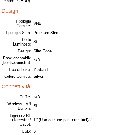
Share™ (HDD):
Design
Tipologia
VNB
Cornice:
Tipologia Slim:
Premium Slim
Effetto
Sì
Luminoso:
Design:
Slim Edge
Base orientabile
N/D
(Destra/Sinistra):
Tipo di base:
Y Stand
Colore Cornice:
Silver
Connettività
Cuffie:
N/D
Wireless LAN
Sì
Built-in:
Ingresso RF
(Terrestre /
1/1(Uso comune per Terrestrial)/2
Cavo):
USB:
3