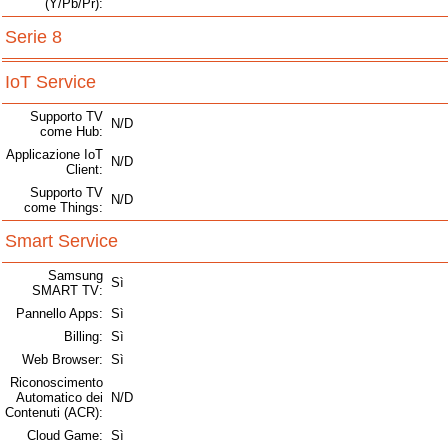
(Y/Pb/Pr):
Serie 8
IoT Service
Supporto TV
N/D
come Hub:
Applicazione IoT
N/D
Client:
Supporto TV
N/D
come Things:
Smart Service
Samsung
Sì
SMART TV:
Pannello Apps:
Sì
Billing:
Sì
Web Browser:
Sì
Riconoscimento
Automatico dei
N/D
Contenuti (ACR):
Cloud Game:
Sì