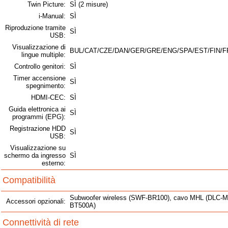
Twin Picture:
SÌ (2 misure)
i-Manual:
SÌ
Riproduzione tramite
SÌ
USB:
Visualizzazione di
BUL/CAT/CZE/DAN/GER/GRE/ENG/SPA/EST/FIN/F
lingue multiple:
Controllo genitori:
SÌ
Timer accensione
SÌ
spegnimento:
HDMI-CEC:
SÌ
Guida elettronica ai
SÌ
programmi (EPG):
Registrazione HDD
SÌ
USB:
Visualizzazione su
schermo da ingresso
SÌ
esterno:
Compatibilità
Subwoofer wireless (SWF-BR100), cavo MHL (DLC-MC
Accessori opzionali:
BT500A)
Connettività di rete