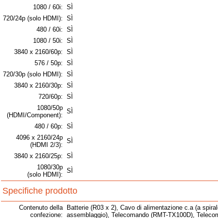
1080 / 60i:
SÌ
720/24p (solo HDMI):
SÌ
480 / 60i:
SÌ
1080 / 50i:
SÌ
3840 x 2160/60p:
SÌ
576 / 50p:
SÌ
720/30p (solo HDMI):
SÌ
3840 x 2160/30p:
SÌ
720/60p:
SÌ
1080/50p
SÌ
(HDMI/Component):
480 / 60p:
SÌ
4096 x 2160/24p
SÌ
(HDMI 2/3):
3840 x 2160/25p:
SÌ
1080/30p
SÌ
(solo HDMI):
Specifiche prodotto
Contenuto della
Batterie (R03 x 2), Cavo di alimentazione c.a (a spirale
confezione:
assemblaggio), Telecomando (RMT-TX100D), Telecom