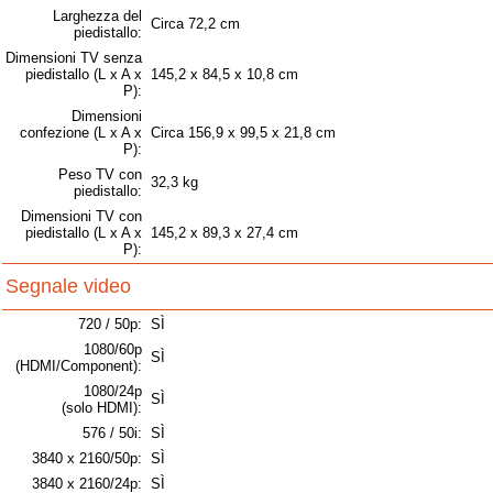
Larghezza del
Circa 72,2 cm
piedistallo:
Dimensioni TV senza
piedistallo (L x A x
145,2 x 84,5 x 10,8 cm
P):
Dimensioni
confezione (L x A x
Circa 156,9 x 99,5 x 21,8 cm
P):
Peso TV con
32,3 kg
piedistallo:
Dimensioni TV con
piedistallo (L x A x
145,2 x 89,3 x 27,4 cm
P):
Segnale video
720 / 50p:
SÌ
1080/60p
SÌ
(HDMI/Component):
1080/24p
SÌ
(solo HDMI):
576 / 50i:
SÌ
3840 x 2160/50p:
SÌ
3840 x 2160/24p:
SÌ