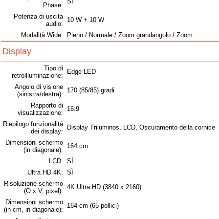
SÌ
Phase:
Potenza di uscita
10 W + 10 W
audio:
Modalità Wide:
Pieno / Normale / Zoom grandangolo / Zoom
Display
Tipo di
Edge LED
retroilluminazione:
Angolo di visione
170 (85/85) gradi
(sinistra/destra):
Rapporto di
16:9
visualizzazione:
Riepilogo funzionalità
Display Triluminos, LCD, Oscuramento della cornice
dei display:
Dimensioni schermo
164 cm
(in diagonale):
LCD:
SÌ
Ultra HD 4K:
SÌ
Risoluzione schermo
4K Ultra HD (3840 x 2160)
(O x V, pixel):
Dimensioni schermo
164 cm (65 pollici)
(in cm, in diagonale):