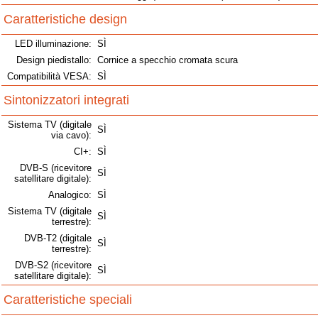
Caratteristiche design
LED illuminazione:
SÌ
Design piedistallo:
Cornice a specchio cromata scura
Compatibilità VESA:
SÌ
Sintonizzatori integrati
Sistema TV (digitale
SÌ
via cavo):
CI+:
SÌ
DVB-S (ricevitore
SÌ
satellitare digitale):
Analogico:
SÌ
Sistema TV (digitale
SÌ
terrestre):
DVB-T2 (digitale
SÌ
terrestre):
DVB-S2 (ricevitore
SÌ
satellitare digitale):
Caratteristiche speciali