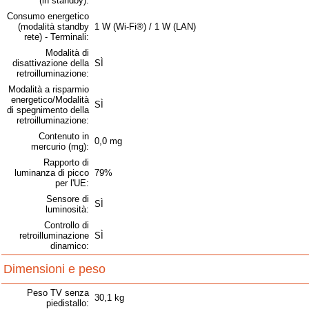
(in standby):
Consumo energetico
(modalità standby
1 W (Wi-Fi®) / 1 W (LAN)
rete) - Terminali:
Modalità di
disattivazione della
SÌ
retroilluminazione:
Modalità a risparmio
energetico/Modalità
SÌ
di spegnimento della
retroilluminazione:
Contenuto in
0,0 mg
mercurio (mg):
Rapporto di
luminanza di picco
79%
per l'UE:
Sensore di
SÌ
luminosità:
Controllo di
retroilluminazione
SÌ
dinamico:
Dimensioni e peso
Peso TV senza
30,1 kg
piedistallo: