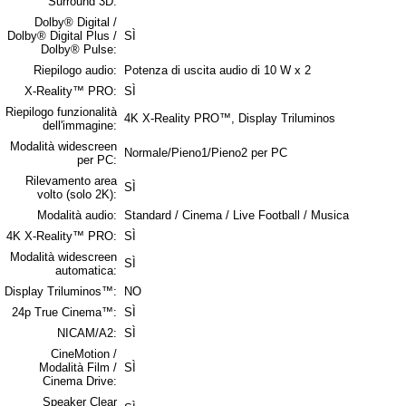
Surround 3D:
Dolby® Digital /
Dolby® Digital Plus /
SÌ
Dolby® Pulse:
Riepilogo audio:
Potenza di uscita audio di 10 W x 2
X-Reality™ PRO:
SÌ
Riepilogo funzionalità
4K X-Reality PRO™, Display Triluminos
dell'immagine:
Modalità widescreen
Normale/Pieno1/Pieno2 per PC
per PC:
Rilevamento area
SÌ
volto (solo 2K):
Modalità audio:
Standard / Cinema / Live Football / Musica
4K X-Reality™ PRO:
SÌ
Modalità widescreen
SÌ
automatica:
Display Triluminos™:
NO
24p True Cinema™:
SÌ
NICAM/A2:
SÌ
CineMotion /
Modalità Film /
SÌ
Cinema Drive:
Speaker Clear