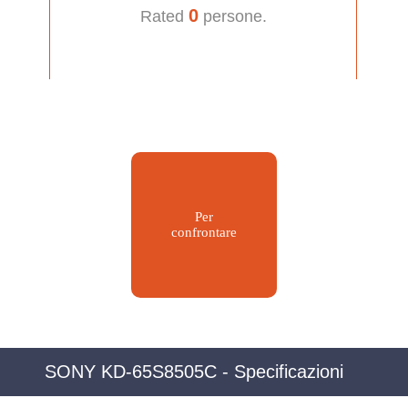
0
Rated
persone.
Per
confrontare
SONY KD-65S8505C - Specificazioni