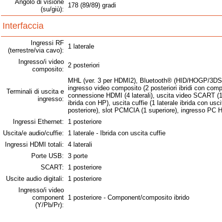
Angolo di visione
178 (89/89) gradi
(su/giù):
Interfaccia
Ingressi RF
1 laterale
(terrestre/via cavo):
Ingresso/i video
2 posteriori
composito:
MHL (ver. 3 per HDMI2), Bluetooth® (HID/HOGP/3DSP/SP
ingresso video composito (2 posteriori ibridi con com
Terminali di uscita e
connessione HDMI (4 laterali), uscita video SCART (1 po
ingresso:
ibrida con HP), uscita cuffie (1 laterale ibrida con us
posteriore), slot PCMCIA (1 superiore), ingresso PC
Ingressi Ethernet:
1 posteriore
Uscita/e audio/cuffie:
1 laterale - Ibrida con uscita cuffie
Ingressi HDMI totali:
4 laterali
Porte USB:
3 porte
SCART:
1 posteriore
Uscite audio digitali:
1 posteriore
Ingresso/i video
component
1 posteriore - Component/composito ibrido
(Y/Pb/Pr):