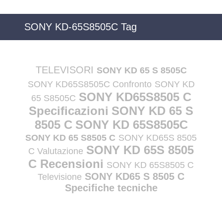
SONY KD-65S8505C Tag
TELEVISORI
SONY KD 65 S 8505C
SONY KD65S8505C Confronto
SONY KD
SONY KD65S8505 C
65 S8505C
Specificazioni
SONY KD 65 S
8505 C
SONY KD 65S8505C
SONY KD 65 S8505 C
SONY KD65S 8505
SONY KD 65S 8505
C Valutazione
C Recensioni
SONY KD 65S8505 C
SONY KD65 S 8505 C
Televisione
Specifiche tecniche