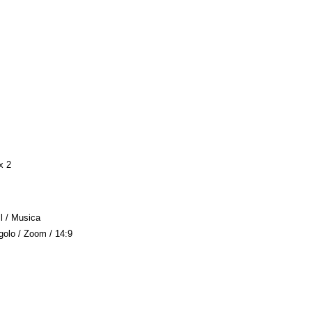
x 2
l / Musica
olo / Zoom / 14:9