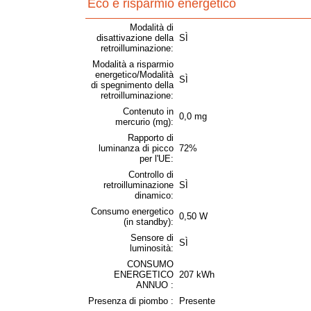
Eco e risparmio energetico
Modalità di
disattivazione della
SÌ
retroilluminazione:
Modalità a risparmio
energetico/Modalità
SÌ
di spegnimento della
retroilluminazione:
Contenuto in
0,0 mg
mercurio (mg):
Rapporto di
luminanza di picco
72%
per l'UE:
Controllo di
retroilluminazione
SÌ
dinamico:
Consumo energetico
0,50 W
(in standby):
Sensore di
SÌ
luminosità:
CONSUMO
ENERGETICO
207 kWh
ANNUO :
Presenza di piombo :
Presente