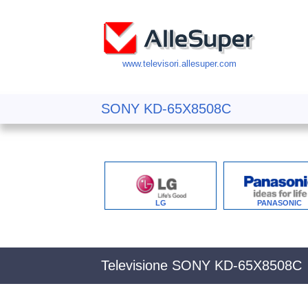
www.televisori.allesuper.com
SONY KD-65X8508C
LG
PANASONIC
Televisione SONY KD-65X8508C