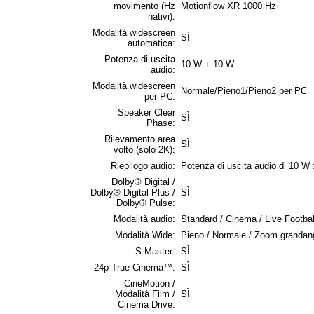
movimento (Hz
Motionflow XR 1000 Hz
nativi):
Modalità widescreen
SÌ
automatica:
Potenza di uscita
10 W + 10 W
audio:
Modalità widescreen
Normale/Pieno1/Pieno2 per PC
per PC:
Speaker Clear
SÌ
Phase:
Rilevamento area
SÌ
volto (solo 2K):
Riepilogo audio:
Potenza di uscita audio di 10 W 
Dolby® Digital /
Dolby® Digital Plus /
SÌ
Dolby® Pulse:
Modalità audio:
Standard / Cinema / Live Footbal
Modalità Wide:
Pieno / Normale / Zoom grandang
S-Master:
SÌ
24p True Cinema™:
SÌ
CineMotion /
Modalità Film /
SÌ
Cinema Drive: