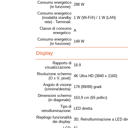
Consumo energetico
288 W
(in funzione):
Consumo energetico
(modalità standby
1 W (Wi-Fi®) / 1 W (LAN)
rete) - Terminali:
Classe di consumo
A
energetico:
Consumo energetico
149 W
(in funzione):
Display
Rapporto di
16:9
visualizzazione:
Risoluzione schermo
4K Ultra HD (3840 x 2160)
(O x V, pixel):
Angolo di visione
178 (89/89) gradi
(sinistra/destra):
Dimensioni schermo
163,9 cm (65 pollici)
(in diagonale):
Tipo di
LED diretta
retroilluminazione:
Riepilogo funzionalità
3D, Retroilluminazione a LED dir
dei display: