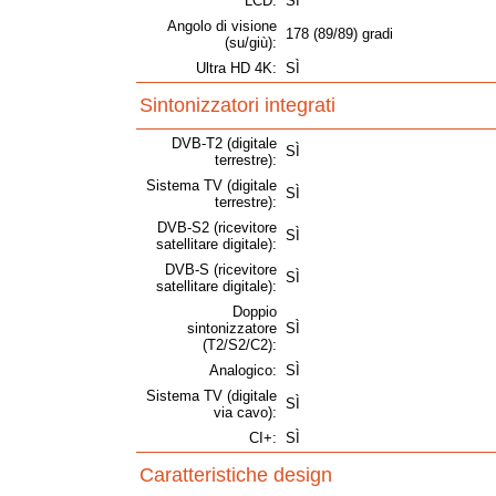
LCD:
SÌ
Angolo di visione
178 (89/89) gradi
(su/giù):
Ultra HD 4K:
SÌ
Sintonizzatori integrati
DVB-T2 (digitale
SÌ
terrestre):
Sistema TV (digitale
SÌ
terrestre):
DVB-S2 (ricevitore
SÌ
satellitare digitale):
DVB-S (ricevitore
SÌ
satellitare digitale):
Doppio
sintonizzatore
SÌ
(T2/S2/C2):
Analogico:
SÌ
Sistema TV (digitale
SÌ
via cavo):
CI+:
SÌ
Caratteristiche design