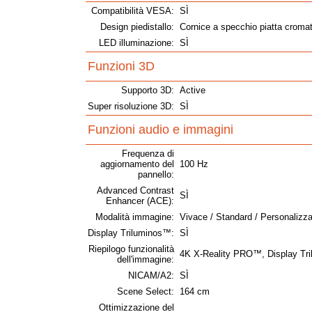
Compatibilità VESA:
SÌ
Design piedistallo:
Cornice a specchio piatta croma
LED illuminazione:
SÌ
Funzioni 3D
Supporto 3D:
Active
Super risoluzione 3D:
SÌ
Funzioni audio e immagini
Frequenza di
aggiornamento del
100 Hz
pannello:
Advanced Contrast
SÌ
Enhancer (ACE):
Modalità immagine:
Vivace / Standard / Personalizza
Display Triluminos™:
SÌ
Riepilogo funzionalità
4K X-Reality PRO™, Display Tr
dell'immagine:
NICAM/A2:
SÌ
Scene Select:
164 cm
Ottimizzazione del