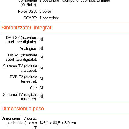
component
1 posteriore - Component/composito ibrido
(Y/Pb/Pr):
Porte USB:
3 porte
SCART:
1 posteriore
Sintonizzatori integrati
DVB-S2 (ricevitore
SÌ
satellitare digitale):
Analogico:
SÌ
DVB-S (ricevitore
SÌ
satellitare digitale):
Sistema TV (digitale
SÌ
via cavo):
DVB-T2 (digitale
SÌ
terrestre):
CI+:
SÌ
Sistema TV (digitale
SÌ
terrestre):
Dimensioni e peso
Dimensioni TV senza
piedistallo (L x A x
145,1 x 83,5 x 3,9 cm
P):