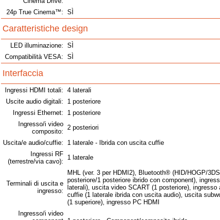
Cinema Drive:
24p True Cinema™:
SÌ
Caratteristiche design
LED illuminazione:
SÌ
Compatibilità VESA:
SÌ
Interfaccia
Ingressi HDMI totali:
4 laterali
Uscite audio digitali:
1 posteriore
Ingressi Ethernet:
1 posteriore
Ingresso/i video
2 posteriori
composito:
Uscita/e audio/cuffie:
1 laterale - Ibrida con uscita cuffie
Ingressi RF
1 laterale
(terrestre/via cavo):
MHL (ver. 3 per HDMI2), Bluetooth® (HID/HOGP/3DSP/S
posteriore/1 posteriore ibrido con component), ingre
Terminali di uscita e
laterali), uscita video SCART (1 posteriore), ingresso a
ingresso:
cuffie (1 laterale ibrida con uscita audio), uscita su
(1 superiore), ingresso PC HDMI
Ingresso/i video