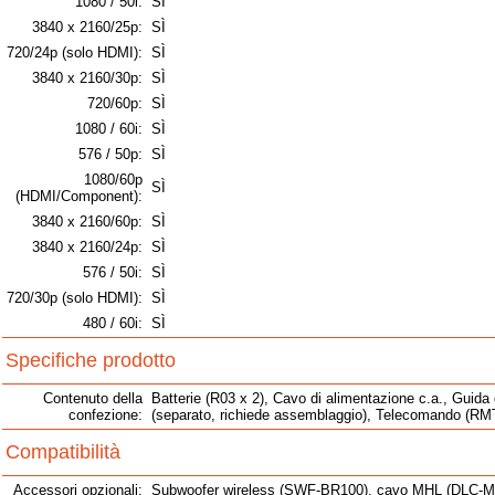
1080 / 50i:
SÌ
3840 x 2160/25p:
SÌ
720/24p (solo HDMI):
SÌ
3840 x 2160/30p:
SÌ
720/60p:
SÌ
1080 / 60i:
SÌ
576 / 50p:
SÌ
1080/60p
SÌ
(HDMI/Component):
3840 x 2160/60p:
SÌ
3840 x 2160/24p:
SÌ
576 / 50i:
SÌ
720/30p (solo HDMI):
SÌ
480 / 60i:
SÌ
Specifiche prodotto
Contenuto della
Batterie (R03 x 2), Cavo di alimentazione c.a., Guida d
confezione:
(separato, richiede assemblaggio), Telecomando (R
Compatibilità
Accessori opzionali:
Subwoofer wireless (SWF-BR100), cavo MHL (DLC-M