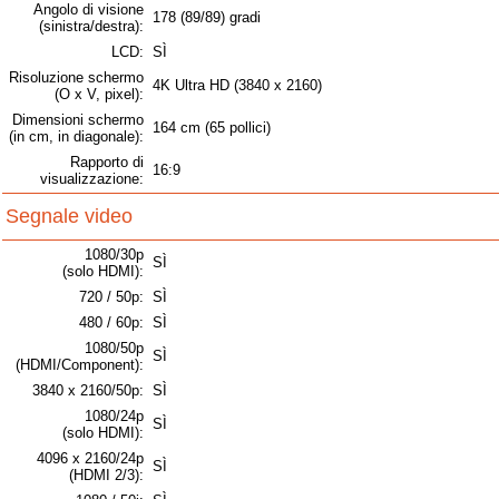
Angolo di visione
178 (89/89) gradi
(sinistra/destra):
LCD:
SÌ
Risoluzione schermo
4K Ultra HD (3840 x 2160)
(O x V, pixel):
Dimensioni schermo
164 cm (65 pollici)
(in cm, in diagonale):
Rapporto di
16:9
visualizzazione:
Segnale video
1080/30p
SÌ
(solo HDMI):
720 / 50p:
SÌ
480 / 60p:
SÌ
1080/50p
SÌ
(HDMI/Component):
3840 x 2160/50p:
SÌ
1080/24p
SÌ
(solo HDMI):
4096 x 2160/24p
SÌ
(HDMI 2/3):