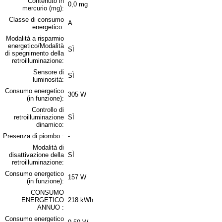
Contenuto in
0,0 mg
mercurio (mg):
Classe di consumo
A
energetico:
Modalità a risparmio
energetico/Modalità
SÌ
di spegnimento della
retroilluminazione:
Sensore di
SÌ
luminosità:
Consumo energetico
305 W
(in funzione):
Controllo di
retroilluminazione
SÌ
dinamico:
Presenza di piombo :
-
Modalità di
disattivazione della
SÌ
retroilluminazione:
Consumo energetico
157 W
(in funzione):
CONSUMO
ENERGETICO
218 kWh
ANNUO :
Consumo energetico