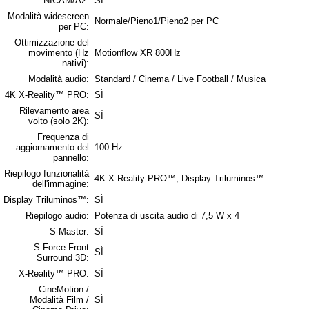
NICAM/A2:
SÌ
Modalità widescreen
Normale/Pieno1/Pieno2 per PC
per PC:
Ottimizzazione del
movimento (Hz
Motionflow XR 800Hz
nativi):
Modalità audio:
Standard / Cinema / Live Football / Musica
4K X-Reality™ PRO:
SÌ
Rilevamento area
SÌ
volto (solo 2K):
Frequenza di
aggiornamento del
100 Hz
pannello:
Riepilogo funzionalità
4K X-Reality PRO™, Display Triluminos™
dell'immagine:
Display Triluminos™:
SÌ
Riepilogo audio:
Potenza di uscita audio di 7,5 W x 4
S-Master:
SÌ
S-Force Front
SÌ
Surround 3D:
X-Reality™ PRO:
SÌ
CineMotion /
Modalità Film /
SÌ