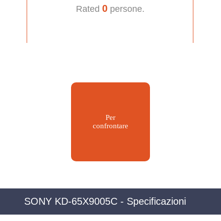
0
Rated
persone.
Per
confrontare
SONY KD-65X9005C - Specificazioni