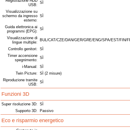
Registrazione HDD
SÌ
USB:
Visualizzazione su
schermo da ingresso
SÌ
esterno:
Guida elettronica ai
SÌ
programmi (EPG):
Visualizzazione di
BUL/CAT/CZE/DAN/GER/GRE/ENG/SPA/EST/FIN/F
lingue multiple:
Controllo genitori:
SÌ
Timer accensione
SÌ
spegnimento:
i-Manual:
SÌ
Twin Picture:
SÌ (2 misure)
Riproduzione tramite
SÌ
USB:
Funzioni 3D
Super risoluzione 3D:
SÌ
Supporto 3D:
Passivo
Eco e risparmio energetico