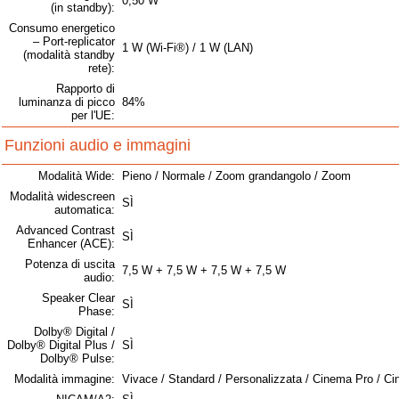
0,50 W
(in standby):
Consumo energetico
– Port-replicator
1 W (Wi-Fi®) / 1 W (LAN)
(modalità standby
rete):
Rapporto di
luminanza di picco
84%
per l'UE:
Funzioni audio e immagini
Modalità Wide:
Pieno / Normale / Zoom grandangolo / Zoom
Modalità widescreen
SÌ
automatica:
Advanced Contrast
SÌ
Enhancer (ACE):
Potenza di uscita
7,5 W + 7,5 W + 7,5 W + 7,5 W
audio:
Speaker Clear
SÌ
Phase:
Dolby® Digital /
Dolby® Digital Plus /
SÌ
Dolby® Pulse:
Modalità immagine:
Vivace / Standard / Personalizzata / Cinema Pro / Cin