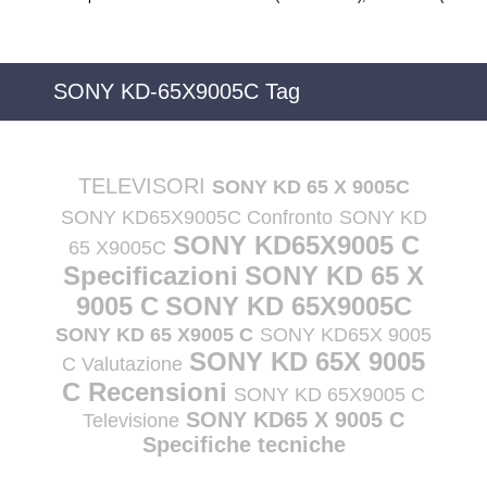
SONY KD-65X9005C Tag
TELEVISORI
SONY KD 65 X 9005C
SONY KD65X9005C Confronto
SONY KD
SONY KD65X9005 C
65 X9005C
Specificazioni
SONY KD 65 X
9005 C
SONY KD 65X9005C
SONY KD 65 X9005 C
SONY KD65X 9005
SONY KD 65X 9005
C Valutazione
C Recensioni
SONY KD 65X9005 C
SONY KD65 X 9005 C
Televisione
Specifiche tecniche