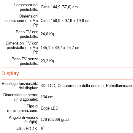
Larghezza del
Circa 144,9 (57,6) cm
piedistallo:
Dimensioni
confezione (L x A x
Circa 158,9 x 97,9 x 19,9 cm
P):
Peso TV con
24,0 Kg
piedistallo:
Dimensioni TV con
piedistallo (L x A x
145,1 x 89,7 x 25,7 cm
P):
Peso TV senza
23,2 Kg
piedistallo:
Display
Riepilogo funzionalità
3D, LCD, Oscuramento della cornice, Retroilluminaz
dei display:
Dimensioni schermo
164 cm
(in diagonale):
Tipo di
Edge LED
retroilluminazione:
Angolo di visione
178 (89/89) gradi
(su/giù):
Ultra HD 4K:
SÌ