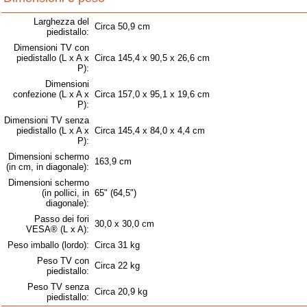
Larghezza del
Circa 50,9 cm
piedistallo:
Dimensioni TV con
piedistallo (L x A x
Circa 145,4 x 90,5 x 26,6 cm
P):
Dimensioni
confezione (L x A x
Circa 157,0 x 95,1 x 19,6 cm
P):
Dimensioni TV senza
piedistallo (L x A x
Circa 145,4 x 84,0 x 4,4 cm
P):
Dimensioni schermo
163,9 cm
(in cm, in diagonale):
Dimensioni schermo
(in pollici, in
65" (64,5")
diagonale):
Passo dei fori
30,0 x 30,0 cm
VESA® (L x A):
Peso imballo (lordo):
Circa 31 kg
Peso TV con
Circa 22 kg
piedistallo:
Peso TV senza
Circa 20,9 kg
piedistallo: