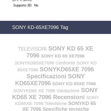
Supporto 3D:
No
SONY KD-65XE7096 Tag
SONY KD 65 XE
TELEVISORI
7096
SONY KD 65 XE7096
SONYKD65XE7096 Confronto
SONY KD
SONYKD65XE 7096
65XE7096
Specificazioni
SONY
KD65XE7096
SONY KD 65XE 7096
SONY
SONYKD65 XE 7096 Valutazione
KD65 XE 7096 Recensioni
SONY
SONYKD 65
KD65XE 7096 Televisione
XE 7096 Specifiche tecniche