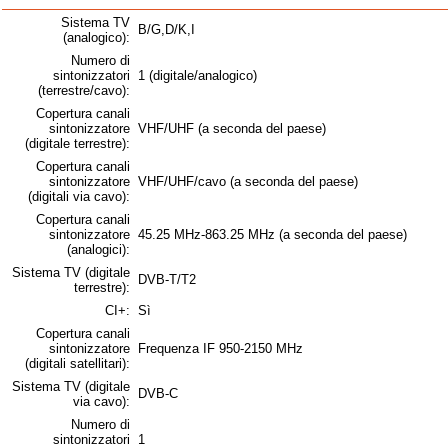
Sistema TV
B/G,D/K,I
(analogico):
Numero di
sintonizzatori
1 (digitale/analogico)
(terrestre/cavo):
Copertura canali
sintonizzatore
VHF/UHF (a seconda del paese)
(digitale terrestre):
Copertura canali
sintonizzatore
VHF/UHF/cavo (a seconda del paese)
(digitali via cavo):
Copertura canali
sintonizzatore
45.25 MHz-863.25 MHz (a seconda del paese)
(analogici):
Sistema TV (digitale
DVB-T/T2
terrestre):
CI+:
Sì
Copertura canali
sintonizzatore
Frequenza IF 950-2150 MHz
(digitali satellitari):
Sistema TV (digitale
DVB-C
via cavo):
Numero di
sintonizzatori
1