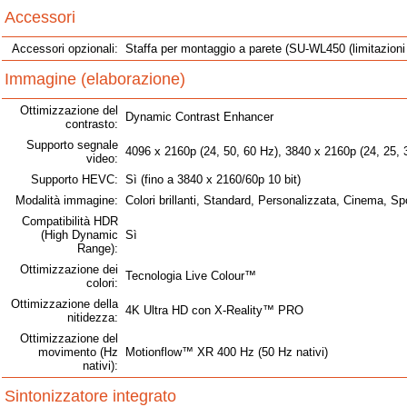
Accessori
Accessori opzionali:
Staffa per montaggio a parete (SU-WL450 (limitazioni p
Immagine (elaborazione)
Ottimizzazione del
Dynamic Contrast Enhancer
contrasto:
Supporto segnale
4096 x 2160p (24, 50, 60 Hz), 3840 x 2160p (24, 25, 3
video:
Supporto HEVC:
Sì (fino a 3840 x 2160/60p 10 bit)
Modalità immagine:
Colori brillanti, Standard, Personalizzata, Cinema, Sp
Compatibilità HDR
(High Dynamic
Sì
Range):
Ottimizzazione dei
Tecnologia Live Colour™
colori:
Ottimizzazione della
4K Ultra HD con X-Reality™ PRO
nitidezza:
Ottimizzazione del
movimento (Hz
Motionflow™ XR 400 Hz (50 Hz nativi)
nativi):
Sintonizzatore integrato