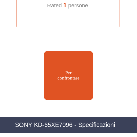
1
Rated
persone.
Per
confrontare
SONY KD-65XE7096 - Specificazioni