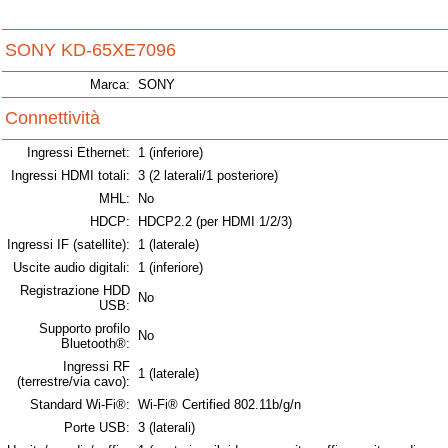
SONY KD-65XE7096
Marca:
SONY
Connettività
Ingressi Ethernet:
1 (inferiore)
Ingressi HDMI totali:
3 (2 laterali/1 posteriore)
MHL:
No
HDCP:
HDCP2.2 (per HDMI 1/2/3)
Ingressi IF (satellite):
1 (laterale)
Uscite audio digitali:
1 (inferiore)
Registrazione HDD
No
USB:
Supporto profilo
No
Bluetooth®:
Ingressi RF
1 (laterale)
(terrestre/via cavo):
Standard Wi-Fi®:
Wi-Fi® Certified 802.11b/g/n
Porte USB:
3 (laterali)