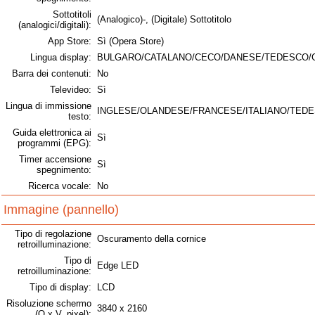
Sottotitoli
(Analogico)-, (Digitale) Sottotitolo
(analogici/digitali):
App Store:
Sì (Opera Store)
Lingua display:
BULGARO/CATALANO/CECO/DANESE/TEDESCO/
Barra dei contenuti:
No
Televideo:
Sì
Lingua di immissione
INGLESE/OLANDESE/FRANCESE/ITALIANO/TE
testo:
Guida elettronica ai
Sì
programmi (EPG):
Timer accensione
Sì
spegnimento:
Ricerca vocale:
No
Immagine (pannello)
Tipo di regolazione
Oscuramento della cornice
retroilluminazione:
Tipo di
Edge LED
retroilluminazione:
Tipo di display:
LCD
Risoluzione schermo
3840 x 2160
(O x V, pixel):