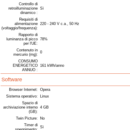
Controllo di
retroilluminazione
Sì
dinamico :
Requisiti di
alimentazione
220 - 240 V c.a., 50 Hz
(voltaggio/frequenza):
Rapporto di
luminanza di picco
78%
per l'UE:
Contenuto in
0
mercurio (mg):
CONSUMO
ENERGETICO
161 kWh/anno
ANNUO :
Software
Browser Internet:
Opera
Sistema operativo:
Linux
Spazio di
archiviazione interno
4 GB
(GB):
Twin Picture:
No
Timer di
Sì
spegnimento: