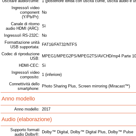
Uscita/e audio/cuffie:
1 (posteriore ibrida con uscita cuffie, uscita audio e 
Ingresso/i video
component
No
(Y/Pb/Pr):
Canale di ritorno
Sì
audio HDMI (ARC):
Ingresso/i RS-232C:
No
Formattazione unità
FAT16/FAT32/NTFS
USB supportata:
Codec di riproduzione
MPEG1/MPEG2PS/MPEG2TS/AVCHD/mp4 Parte 10/m
USB:
HDMI-CEC:
Sì
Ingresso/i video
1 (inferiore)
composito:
Connettività dello
Photo Sharing Plus, Screen mirroring (Miracast™)
smartphone:
Anno modello
Anno modello:
2017
Audio (elaborazione)
Supporto formati
Dolby™ Digital, Dolby™ Digital Plus, Dolby™ Pulse
audio Dolby®: