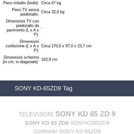
Peso imballo (lordo):
Circa 47 kg
Peso TV senza
Circa 32,0 kg
piedistallo:
Dimensioni TV con
piedistallo da
-
pavimento (L x A x
P):
Dimensioni
confezione (L x A x
Circa 170,0 x 97,0 x 23,7 cm
P):
Dimensioni schermo
163,9 cm
(in cm, in diagonale):
SONY KD-65ZD9 Tag
SONY KD 65 ZD 9
TELEVISORI
SONY KD 65 ZD9
SONYKD65ZD9
Confronto
SONY KD 65ZD9