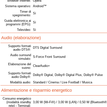
Browser Internet:
Opera
Sistema operativo:
Android™
Timer di
Sì
spegnimento:
Guida elettronica ai
Sì
programmi (EPG):
Televideo:
Sì
Audio (elaborazione)
Supporto formati
DTS Digital Surround
audio DTS®:
Audio surround
S-Force Front Surround
simulato:
Elaborazione del
ClearAudio+
suono:
Supporto formati
Dolby® Digital, Dolby® Digital Plus, Dolby® Pulse
audio Dolby®:
Modalità audio:
Standard / Cinema / Live Football / Musica
Alimentazione e risparmio energetico
Consumo energetico
(modalità standby
3,00 W (Wi-Fi®) / 3,00 W (LAN) / 0,50 W (Bluetooth®
rete) - Terminali: