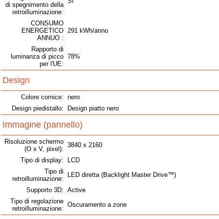
Sì
di spegnimento della
retroilluminazione:
CONSUMO
ENERGETICO
291 kWh/anno
ANNUO :
Rapporto di
luminanza di picco
78%
per l'UE:
Design
Colore cornice:
nero
Design piedistallo:
Design piatto nero
Immagine (pannello)
Risoluzione schermo
3840 x 2160
(O x V, pixel):
Tipo di display:
LCD
Tipo di
LED diretta (Backlight Master Drive™)
retroilluminazione:
Supporto 3D:
Active
Tipo di regolazione
Oscuramento a zone
retroilluminazione: