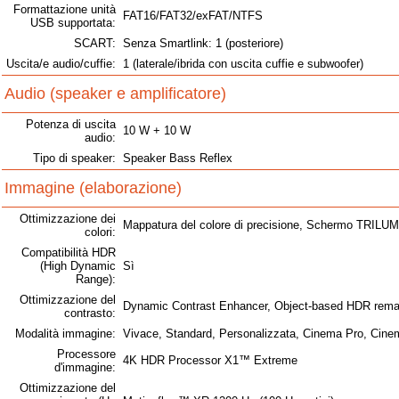
Formattazione unità
FAT16/FAT32/exFAT/NTFS
USB supportata:
SCART:
Senza Smartlink: 1 (posteriore)
Uscita/e audio/cuffie:
1 (laterale/ibrida con uscita cuffie e subwoofer)
Audio (speaker e amplificatore)
Potenza di uscita
10 W + 10 W
audio:
Tipo di speaker:
Speaker Bass Reflex
Immagine (elaborazione)
Ottimizzazione dei
Mappatura del colore di precisione, Schermo TRIL
colori:
Compatibilità HDR
(High Dynamic
Sì
Range):
Ottimizzazione del
Dynamic Contrast Enhancer, Object-based HDR rem
contrasto:
Modalità immagine:
Vivace, Standard, Personalizzata, Cinema Pro, Cinema
Processore
4K HDR Processor X1™ Extreme
d'immagine:
Ottimizzazione del