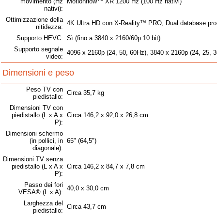
movimento (Hz
Motionflow™ XR 1200 Hz (100 Hz nativi)
nativi):
Ottimizzazione della
4K Ultra HD con X-Reality™ PRO, Dual database pro
nitidezza:
Supporto HEVC:
Sì (fino a 3840 x 2160/60p 10 bit)
Supporto segnale
4096 x 2160p (24, 50, 60Hz), 3840 x 2160p (24, 25, 3
video:
Dimensioni e peso
Peso TV con
Circa 35,7 kg
piedistallo:
Dimensioni TV con
piedistallo (L x A x
Circa 146,2 x 92,0 x 26,8 cm
P):
Dimensioni schermo
(in pollici, in
65" (64,5")
diagonale):
Dimensioni TV senza
piedistallo (L x A x
Circa 146,2 x 84,7 x 7,8 cm
P):
Passo dei fori
40,0 x 30,0 cm
VESA® (L x A):
Larghezza del
Circa 43,7 cm
piedistallo: