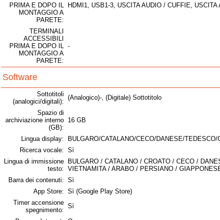
PRIMA E DOPO IL
HDMI1, USB1-3, USCITA AUDIO / CUFFIE, USCI
MONTAGGIO A
PARETE:
TERMINALI
ACCESSIBILI
PRIMA E DOPO IL
-
MONTAGGIO A
PARETE:
Software
Sottotitoli
(Analogico)-, (Digitale) Sottotitolo
(analogici/digitali):
Spazio di
archiviazione interno
16 GB
(GB):
Lingua display:
BULGARO/CATALANO/CECO/DANESE/TEDESCO/
Ricerca vocale:
Sì
Lingua di immissione
BULGARO / CATALANO / CROATO / CECO / DANE
testo:
VIETNAMITA / ARABO / PERSIANO / GIAPPONES
Barra dei contenuti:
Sì
App Store:
Sì (Google Play Store)
Timer accensione
Sì
spegnimento: