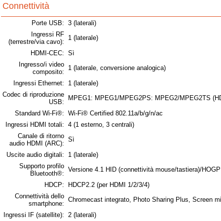
Connettività
Porte USB:
3 (laterali)
Ingressi RF
1 (laterale)
(terrestre/via cavo):
HDMI-CEC:
Sì
Ingresso/i video
1 (laterale, conversione analogica)
composito:
Ingressi Ethernet:
1 (laterale)
Codec di riproduzione
MPEG1: MPEG1/MPEG2PS: MPEG2/MPEG2TS (HDV, 
USB:
Standard Wi-Fi®:
Wi-Fi® Certified 802.11a/b/g/n/ac
Ingressi HDMI totali:
4 (1 esterno, 3 centrali)
Canale di ritorno
Sì
audio HDMI (ARC):
Uscite audio digitali:
1 (laterale)
Supporto profilo
Versione 4.1 HID (connettività mouse/tastiera)/HOGP
Bluetooth®:
HDCP:
HDCP2.2 (per HDMI 1/2/3/4)
Connettività dello
Chromecast integrato, Photo Sharing Plus, Screen mi
smartphone:
Ingressi IF (satellite):
2 (laterali)