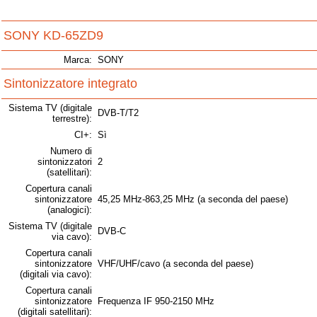
SONY KD-65ZD9
Marca:
SONY
Sintonizzatore integrato
Sistema TV (digitale
DVB-T/T2
terrestre):
CI+:
Sì
Numero di
sintonizzatori
2
(satellitari):
Copertura canali
sintonizzatore
45,25 MHz-863,25 MHz (a seconda del paese)
(analogici):
Sistema TV (digitale
DVB-C
via cavo):
Copertura canali
sintonizzatore
VHF/UHF/cavo (a seconda del paese)
(digitali via cavo):
Copertura canali
sintonizzatore
Frequenza IF 950-2150 MHz
(digitali satellitari):